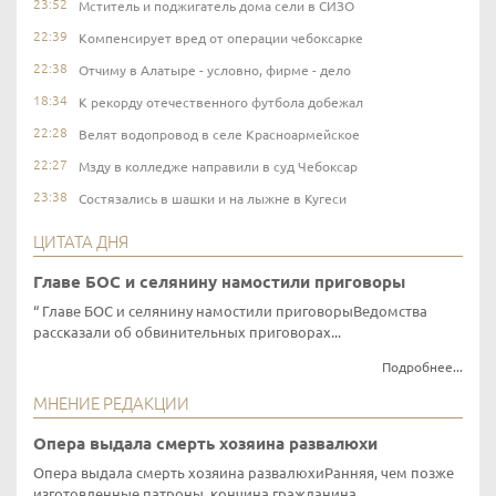
23:52
Мститель и поджигатель дома сели в СИЗО
22:39
Компенсирует вред от операции чебоксарке
22:38
Отчиму в Алатыре - условно, фирме - дело
18:34
К рекорду отечественного футбола добежал
22:28
Велят водопровод в селе Красноармейское
22:27
Мзду в колледже направили в суд Чебоксар
23:38
Состязались в шашки и на лыжне в Кугеси
ЦИТАТА ДНЯ
Главе БОС и селянину намостили приговоры
Главе БОС и селянину намостили приговорыВедомства
рассказали об обвинительных приговорах...
Подробнее...
МНЕНИЕ РЕДАКЦИИ
Опера выдала смерть хозяина развалюхи
Опера выдала смерть хозяина развалюхиРанняя, чем позже
изготовленные патроны, кончина гражданина...