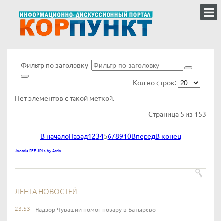
Фильтр по заголовку
Кол-во строк:
Нет элементов с такой меткой.
Страница 5 из 153
В начало
Назад
1
2
3
4
5
6
7
8
9
10
Вперед
В конец
Joomla SEF URLs by Artio
ЛЕНТА НОВОСТЕЙ
23:53
Надзор Чувашии помог повару в Батырево