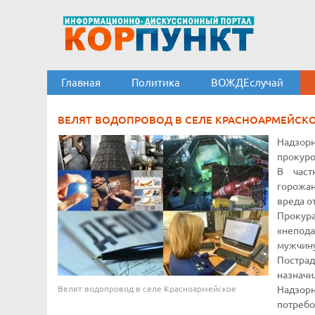
Главная
Политика
ВОЖДЕслучай
ВЕЛЯТ ВОДОПРОВОД В СЕЛЕ КРАСНОАРМЕЙСК
Надзор
прокуро
В част
горожан
вреда о
Прокур
«непода
мужчину
Постра
назначи
Велят водопровод в селе Красноармейское
Надзор
потребо