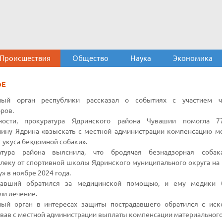
Происшествия
Общество
Наука
Экономика
ОЕ
ный орган республики рассказал о событиях с участием ч
ров.
ности, прокуратура Ядринского района Чувашии помогла 77
ину Ядрина «взыскать с местной администрации компенсацию м
т укуса бездомной собаки».
атура района выяснила, что бродячая безнадзорная собак
леку от спортивной школы Ядринского муниципального округа на
» в ноябре 2024 года.
давший обратился за медицинской помощью, и ему медики 
ли лечение.
ный орган в интересах защиты пострадавшего обратился с иск
вав с местной администрации выплаты компенсации материального