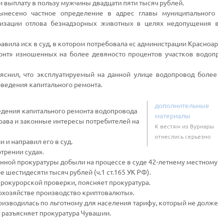
и выплату в пользу мужчины двадцати пяти тысяч рублей.
вынесено частное определение в адрес главы муниципального
изации отлова безнадзорных животных в целях недопущения 
авила иск в суд, в котором потребовала «с администрации Красноа
онт» изношенных на более девяносто процентов участков водоп
яснил, что эксплуатируемый на данной улице водопровод более
оведения капитального ремонта.
дополнительные
едения капитального ремонта водопровода
материалы
права и законные интересы потребителей на
К вестям из Вурнары
отнеслись серьезно
 и направил его в суд.
трении суда».
нной прокуратуры добыли на процессе в суде 42-летнему местном
шестидесяти тысяч рублей (ч.1 ст.165 УК РФ).
рокурорской проверки, поясняет прокуратура.
мохозяйстве производство криптовалюты».
оизводилась по льготному для населения тарифу, который не долж
 разъясняет прокуратура Чувашии.