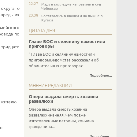
22:27
Мзду в колледже направили в суд
 округа о
Чебоксар
впредь их
23:38
Состязались в шашки и на лыжне в
Кугеси
рмейского
ЦИТАТА ДНЯ
ровода по
Главе БОС и селянину намостили
приговоры
 тридцати
Главе БОС и селянину намостили
приговорыВедомства рассказали об
обвинительных приговорах...
Подробнее...
МНЕНИЕ РЕДАКЦИИ
Опера выдала смерть хозяина
развалюхи
у жителю
Опера выдала смерть хозяина
развалюхиРанняя, чем позже
изготовленные патроны, кончина
гражданина...
ен
Подробнее...