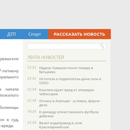
ДТП
Спорт
РАССКАЗАТЬ НОВОСТЬ
ЛЕНТА НОВОСТЕЙ
увашских
23:53
Надзор Чувашии помог повару в
-летнему
Батырево
орального
23:52
Мститель и поджигатель дома сели в
СИЗО
а напала
22:39
Компенсирует вред от операции
чебоксарке
 пожилого
22:38
Отчиму в Алатыре - условно, фирме -
дело
больницы
18:34
К рекорду отечественного футбола
добежал
ом в суд,
22:28
Велят водопровод в селе
 вреда.
Красноармейское