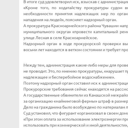
В итоге суд удовлетворил иск, взыскав с администраци
«Кроме того, по ходатайству прокуратуры судом 
необходимости принятия надлежащих мер по орган
нападения на людей», поясняет надзорный орган.
А прокуратура Красноармейского района Чувашии напр
муниципального округа» «провести капитальный рем
улице Лесная в селе Красноармейское.
Надзорный орган в ходе прокурорской проверки вы
восьми лет находится в ветхом состоянии и требует пр
Между тем, администрация какие-либо меры для пров
не проводит. Это, по мнению прокуратуры, «нарушает 
надлежащее и бесперебойное водоснабжение».
Поэтому надзорный орган составил иск к администрации
Прокурорские требования сейчас «находятся на рассмо
А государственные обвинители из Канашской межрайо
за организацию «майнинговой фермы» штраф в размере 
Дело на гражданина было возбуждено по материалам п
Суд установил, что фигурант «организовал в своем до
«При этом оплата за использование электроэнергии пр
использовать при коммерческой и иной деятельности»,