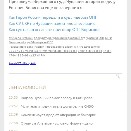
Президиума Верховного суда Чувашии история по делу
Евгения Борисова еще не завершится.
Как Героя России передали в суд лидером ОПГ
Как СУ СКР по Чувашии изъяснило апелляцию
Как суд начал оглашать приговор ОПГ Борисова
су скр по чувашии
прокуратура чувашии
Верховный суд Чувашии
ОПГ
ОНФ
Верховный суд РФ
игорная ОПГ
незаконные организация и проведение азартных игр
дача взятки
ч.2 ст. 171.2 УК РФ
ч.4 ст. 291 УК РФ
403-ФЗ
63-ФЗ
2202-1-ФЗ
3-ФКЗ
82-ФЗ
174-ФЗ
95-ФЗ
ст.35 УК РФ
Joomla SEF URLs by Artio
ЛЕНТА НОВОСТЕЙ
23:53
Надзор Чувашии помог повару в Батырево
23:52
Мститель и поджигатель дома сели в СИЗО
22:39
Компенсирует вред от операции чебоксарке
22:38
Отчиму в Алатыре - условно, фирме - дело