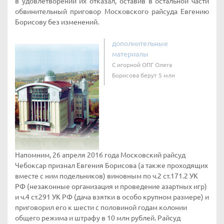
в удовлетворении их отказал, оставив в остальной части
обвинительный приговор Московского райсуда Евгению
Борисову без изменений.
дополнительные
материалы
C игорной ОПГ Олега
Борисова берут 5 млн
Напомним, 26 апреля 2016 года Московский райсуд
Чебоксар признал Евгения Борисова (а также проходящих
вместе с ним подельников) виновным по ч.2 ст.171.2 УК
РФ (незаконные организация и проведение азартных игр)
и ч.4 ст.291 УК РФ (дача взятки в особо крупном размере) и
приговорил его к шести с половиной годам колонии
общего режима и штрафу в 10 млн рублей. Райсуд