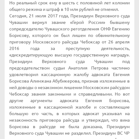
Но реальный срок ему в шесть с половиной лет колонии
общего режима и штраф в 10 млн рублей не отменил.
Сегодня, 21 июля 2017 года, Президиум Верховного суда
Чувашии вернул звание «Герой России» бывшему
сопредседателю Чувашского реготделения ОНФ Евгению
Борисову, которого он был лишен по обвинительному
приговору Московского райсуда Чебоксар от 26 апреля
2016 года за преступную деятельность,
«дискредитирующую высшую государственную награду».
Президиум Верховного суда Чувашии под
председательством судьи Анатолия Петрова частично
удовлетворил кассационную жалобу адвоката Евгения
Борисова Алимжана Абубикерова, признав изложенные в
ней доводы о незаконном лишении Московским райсудом
Чебоксар звания законными и справедливыми. Но вот
другие аргументы адвоката Евгения Борисова,
изложенные в кассационной жалобе и составляющие
большую его часть, в которых адвокат указывал на
незаконность приговора райсуда и утверждал, что вина
Борисова в райсуде не была доказана, Президиум
Верховного суда Чувашии не разделил. Президиум ВС ЧР