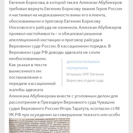
Евгения Борисова, в которой также Алимжан Абубикеров
требовал вернуть Евгению Борисову звание Героя России
и настаивал на недоказанности вины его клиента,
обоснованными и приговор Евгению Борисову
Московского райсуда не изменила. Алимжан Абубикеров
проявил настойчивость – и обжаловал решение
апелляционной инстанции и приговор райсуда в
Верховном суде России. В кассационном порядке. В
Верховном суде РФ доводы адвоката не сочли
необоснованными.
дополнительные
Как указал в тексте
материалы
вынесенного им
Игорную ОПГ Евгения
постановления о
Борисова отдали суду
передаче кассационной
жалобы адвоката
Алимжана Абубикерова вместе с уголовным делом для
рассмотрения в Президиум Верховного суда Чувашии
судья Верховного России Игорь Таратута, «согласно ст.48
УК РФ при осуждении за совершение тяжкого или особо