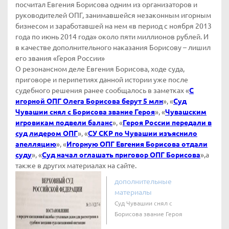
посчитал Евгения Борисова одним из организаторов и
руководителей ОПГ, занимавшейся незаконным игорным
бизнесом и заработавшей на нем «в период с ноября 2013
года по июнь 2014 года» около пяти миллионов рублей. И
в качестве дополнительного наказания Борисову – лишил
его звания «Героя России»
О резонансном деле Евгения Борисова, ходе суда,
приговоре и перипетиях данной истории уже после
судебного решения ранее сообщалось в заметках «
C
игорной ОПГ Олега Борисова берут 5 млн
», «
Суд
Чувашии снял с Борисова звание Героя
», «
Чувашским
игровикам подвели баланс
», «
Героя России передали в
суд лидером ОПГ
», «
СУ СКР по Чувашии изъяснило
апелляцию
», «
Игорную ОПГ Евгения Борисова отдали
суду
», «
Суд начал оглашать приговор ОПГ Борисова
»,а
также в других материалах на сайте.
дополнительные
материалы
Суд Чувашии снял с
Борисова звание Героя