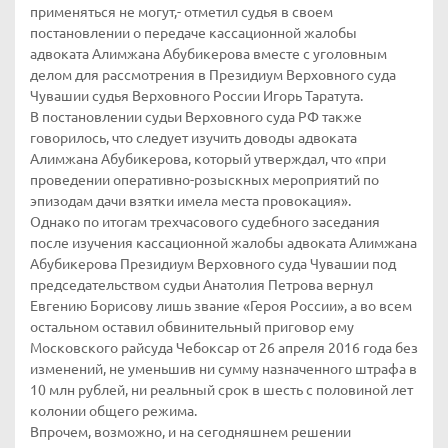
применяться не могут,- отметил судья в своем
постановлении о передаче кассационной жалобы
адвоката Алимжана Абубикерова вместе с уголовным
делом для рассмотрения в Президиум Верховного суда
Чувашии судья Верховного России Игорь Таратута.
В постановлении судьи Верховного суда РФ также
говорилось, что следует изучить доводы адвоката
Алимжана Абубикерова, который утверждал, что «при
проведении оперативно-розыскных мероприятий по
эпизодам дачи взятки имела места провокация».
Однако по итогам трехчасового судебного заседания
после изучения кассационной жалобы адвоката Алимжана
Абубикерова Президиум Верховного суда Чувашии под
председательством судьи Анатолия Петрова вернул
Евгению Борисову лишь звание «Героя России», а во всем
остальном оставил обвинительный приговор ему
Московского райсуда Чебоксар от 26 апреля 2016 года без
изменений, не уменьшив ни сумму назначенного штрафа в
10 млн рублей, ни реальный срок в шесть с половиной лет
колонии общего режима.
Впрочем, возможно, и на сегодняшнем решении