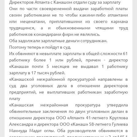
Директоров Атланта с Канашом отдали суду за зарплату
Они по части своевременной выдачи заработной платы
своим работниками не то чтобы какими-либо атлантами
или меценатами, приплатившими из своего кармана
трудящимся, а и обыкновенными чтящими труд
работников командирами фирм не являлись.
Оба задолжали зарплатные деньги сотрудникам.
Поэтому теперь и пойдут в суд.
Их обвиняют в невыплате зарплаты в общей сложности 61
работнику более 1 млн рублей, причем - директор
«Канаша» почти 5 месяцев не выдавал 1 работнику
зарплату в 17 тысяч рублей.
«Канашской межрайонной прокуратурой направлены в
суд два уголовных дела в отношении директоров
предприятий, не выплативших работникам заработную
плату
«Канашская межрайонная прокуратура утвердила
обвинительные заключения по двум уголовным делам в
отношении директора ООО «Атлант» 41-летнего Круглова
Александра и директора ООО «Канаш» 58-летнего Гулиева
Махмуда Мадат оглы. Оба руководителя обвиняются в