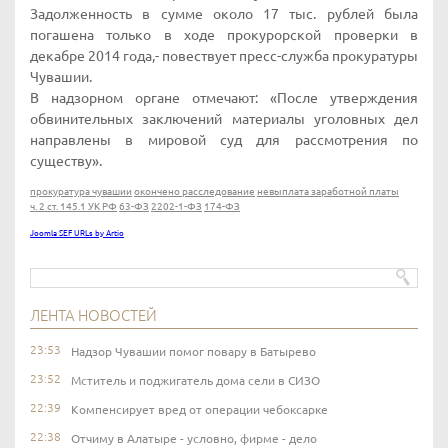
Задолженность в сумме около 17 тыс. рублей была
погашена только в ходе прокурорской проверки в
декабре 2014 года,- повествует пресс-служба прокуратуры
Чувашии.
В надзорном органе отмечают: «После утверждения
обвинительных заключений материалы уголовных дел
направлены в мировой суд для рассмотрения по
существу».
прокуратура чувашии
окончено расследование
невыплата заработной платы
ч. 2 ст. 145.1 УК РФ
63-ФЗ
2202-1-ФЗ
174-ФЗ
Joomla SEF URLs by Artio
ЛЕНТА НОВОСТЕЙ
23:53
Надзор Чувашии помог повару в Батырево
23:52
Мститель и поджигатель дома сели в СИЗО
22:39
Компенсирует вред от операции чебоксарке
22:38
Отчиму в Алатыре - условно, фирме - дело