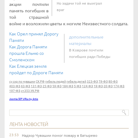
Но задачи той не выиграл
акции почтили
враг
память погибших в
той страшной
войне и возложили цветы к могиле Неизвестного солдата.
Как Орел принял Дорогу
дополнительные
Памяти
материалы
Как Дорога Памяти
В Коврове почтили
прошла Ельню со
погибших ради Победы
Смоленском
Как Елецкая земля
пройдет по Дороге Памяти
су скр по чувашии
СК РФ
гибель людей
гибель детей
323-ФЗ
79-ФЗ
80-ФЗ
403-ФЗ
63-ФЗ
131-ФЗ
25-ФЗ
59-ФЗ
184-ФЗ
5-ФЗ
124-ФЗ
19-ФЗ
20-ФЗ
174-ФЗ
197-ФЗ
ст.353 УК РФ
Joomla SEF URLs by Artio
ЛЕНТА НОВОСТЕЙ
23:53
Надзор Чувашии помог повару в Батырево