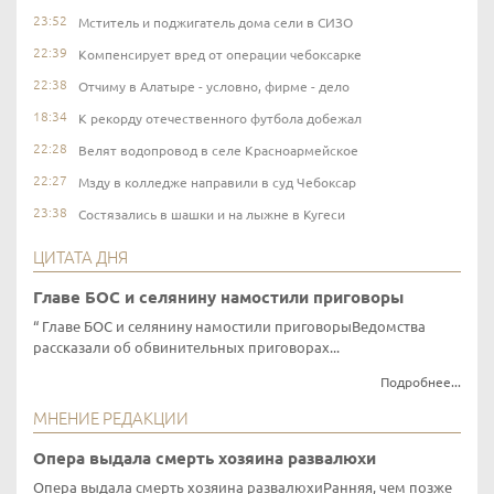
23:52
Мститель и поджигатель дома сели в СИЗО
22:39
Компенсирует вред от операции чебоксарке
22:38
Отчиму в Алатыре - условно, фирме - дело
18:34
К рекорду отечественного футбола добежал
22:28
Велят водопровод в селе Красноармейское
22:27
Мзду в колледже направили в суд Чебоксар
23:38
Состязались в шашки и на лыжне в Кугеси
ЦИТАТА ДНЯ
Главе БОС и селянину намостили приговоры
Главе БОС и селянину намостили приговорыВедомства
рассказали об обвинительных приговорах...
Подробнее...
МНЕНИЕ РЕДАКЦИИ
Опера выдала смерть хозяина развалюхи
Опера выдала смерть хозяина развалюхиРанняя, чем позже